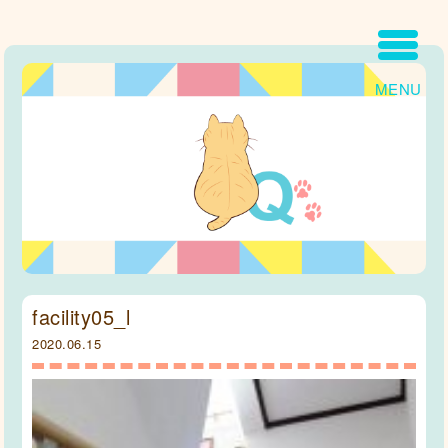
MENU
facility05_l
2020.06.15