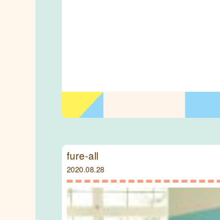
fure-all
2020.08.28