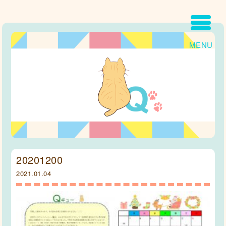
MENU
20201200
2021.01.04